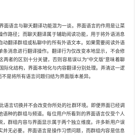
易将界面语言与聊天翻译功能混为一谈。界面语言的作用是让菜
操作路径；而聊天翻译属于辅助阅读功能，用于将外语消息
自动翻译群组或私聊中的所有外语文本。如果需要阅读外语
单条消息进行翻译操作。翻译行为仅改变本地显示，不会修
这两者的区别十分关键，否则容易误以为“中文版”意味着聊
保持国际化结构，界面本地化与内容翻译分别处理。弄清这一逻
而不是将所有语言问题归结为界面版本差异。
，因此语言切换并不会改变你所处的社群环境。即便界面已经调
他语种的群组与频道。每位用户所看到的界面语言仅受个人
说，群组内容与界面显示属于两个独立维度。许多新用户误
实并无必要。界面语言是操作习惯问题，而群组内容是信息