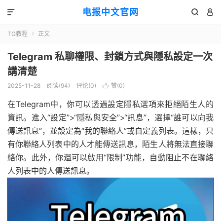
电报中文官网



TG教程
正文

Telegram 私聊權限、封鎖方式與隱私設定一次
講清楚
2025-11-28
阅读(94)
评论(0)
赞(
0
)

在Telegram中，你可以透過設定隱私選項來拒絕陌生人的
資訊。進入“設定”>“隱私與安全”>“訊息”，選擇“誰可以向我
傳送訊息”，並設定為“我的聯絡人”或自定義列表。這樣，只
有你聯絡人列表中的人才能傳送訊息，陌生人將無法直接聯
絡你。此外，你還可以啟用“限制”功能，自動阻止不在聯絡
人列表中的人傳送訊息。