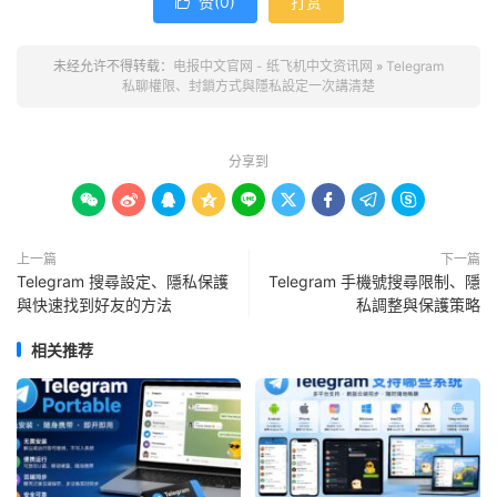
赞(
0
)
打赏

未经允许不得转载：
电报中文官网 - 纸飞机中文资讯网
»
Telegram
私聊權限、封鎖方式與隱私設定一次講清楚
分享到









上一篇
下一篇
Telegram 搜尋設定、隱私保護
Telegram 手機號搜尋限制、隱
與快速找到好友的方法
私調整與保護策略
相关推荐