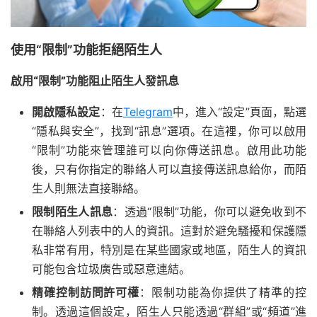
使用“限制”功能拒絕陌生人
啟用“限制”功能阻止陌生人發訊息
開啟隱私設定
：在
Telegram
中，進入“設定”頁面，點選
“隱私與安全”，找到“訊息”選項。在這裡，你可以啟用
“限制”功能來管理誰可以向你傳送訊息。啟用此功能
後，只有你指定的聯絡人可以直接傳送訊息給你，而陌
生人則無法直接聯絡。
限制陌生人訊息
：透過“限制”功能，你可以避免收到不
在聯絡人列表中的人的資訊。這對於避免騷擾和保護隱
私非常有用，特別是在某些國家或地區，陌生人的資訊
可能包含垃圾廣告或惡意連結。
精確控制訪問許可權
：限制功能為你提供了精準的控
制。透過這個設定，陌生人只能透過“群組”或“頻道”進