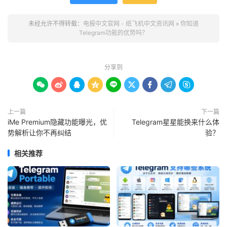
未经允许不得转载：
电报中文官网 - 纸飞机中文资讯网
»
你知道
Telegram功能的优势吗？
分享到









上一篇
下一篇
iMe Premium隐藏功能曝光，优
Telegram星星能换来什么体
势解析让你不再纠结
验？
相关推荐