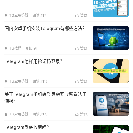
TG应用答疑
阅读(117)
赞(
0
)


国内安卓手机安装Telegram有哪些方法？
TG教程
阅读(91)
赞(
0
)


Telegram怎样用验证码登录？
TG应用答疑
阅读(111)
赞(
0
)


关于Telegram手机端登录需要收费说法正
确吗？
TG应用答疑
阅读(117)
赞(
0
)


Telegram到底收费吗？