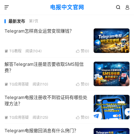
电报中文官网



最新发布
第7页
Telegram怎样商业运营变现赚钱？
TG教程
阅读(104)
赞(
0
)


解答Telegram注册是否要收取SMS短信
费？
TG应用答疑
阅读(110)
赞(
0
)


Telegram电报注册收不到验证码有哪些处
理方法？
TG应用答疑
阅读(125)
赞(
0
)


Telegram电报撤回消息有什么窍门？